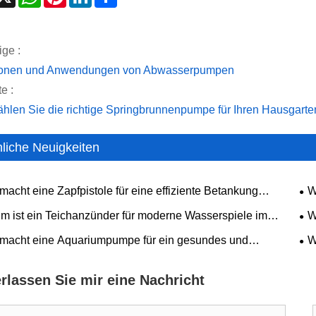
ige :
ionen und Anwendungen von Abwasserpumpen
e :
hlen Sie die richtige Springbrunnenpumpe für Ihren Hausgarte
liche Neuigkeiten
acht eine Zapfpistole für eine effiziente Betankung
W
sslich?
Eff
m ist ein Teichanzünder für moderne Wasserspiele im
W
 unerlässlich?
ge
macht eine Aquariumpumpe für ein gesundes und
W
des Aquarium unerlässlich?
une
erlassen Sie mir eine Nachricht