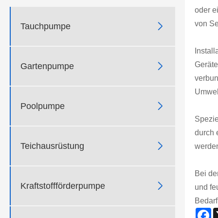
oder e
von Se

Tauchpumpe
Instal
Geräte

Gartenpumpe
verbun
Umwel

Poolpumpe
Spezie
durch 

Teichausrüstung
werden
Bei de

Kraftstoffförderpumpe
und fe
Bedarf
F