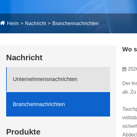
Heim
Nachricht
Branchennachrichten
Wo s
Nachricht
202
Unternehmensnachrichten
Der Ins
ab. Zu
Branchennachrichten
Tauchp
vollst
sicher
Produkte
Abdeck