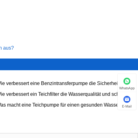
n aus?
ie verbessert eine Benzintransferpumpe die Sicherheit und
WhatsApp
izienz bei der Kraftstoffhandhabung?
ie verbessert ein Teichfilter die Wasserqualität und schafft ein
sundes aquatisches Ökosystem?
as macht eine Teichpumpe für einen gesunden Wassergarten
E-Mail
rlässlich?