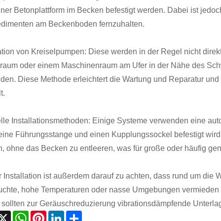
iner Betonplattform im Becken befestigt werden. Dabei ist jedo
dimenten am Beckenboden fernzuhalten.
lation von Kreiselpumpen: Diese werden in der Regel nicht direk
raum oder einem Maschinenraum am Ufer in der Nähe des Schw
den. Diese Methode erleichtert die Wartung und Reparatur und r
t.
lle Installationsmethoden: Einige Systeme verwenden eine aut
eine Führungsstange und einen Kupplungssockel befestigt wird
, ohne das Becken zu entleeren, was für große oder häufig ge
r Installation ist außerdem darauf zu achten, dass rund um die
uchte, hohe Temperaturen oder nasse Umgebungen vermieden w
 sollten zur Geräuschreduzierung vibrationsdämpfende Unterl
acebook
X
WhatsApp
Pinterest
LinkedIn
Share