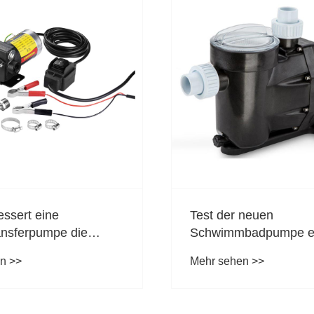
essert eine
Test der neuen
ansferpumpe die
Schwimmbadpumpe er
t und Effizienz bei der
abgeschlossen; Leise
n >>
Mehr sehen >>
ffhandhabung?
hocheffizient finden br
Anerkennung auf dem