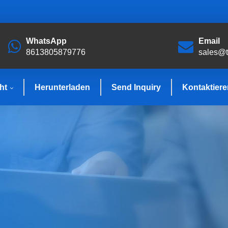
WhatsApp
Email
8613805879776
sales@
ht
Herunterladen
Send Inquiry
Kontaktiere