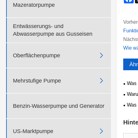
Mazeratorpumpe
Vorher
Entwässerungs- und
Funkt
Abwasserpumpe aus Gusseisen
Nächst
Wie wä

Oberflächenpumpe
Ähn

Mehrstufige Pumpe
Was m
unerlä
Waru
Freien
Was 
Benzin-Wasserpumpe und Generator
blühen
Hint

US-Marktpumpe