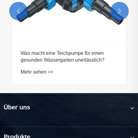


 eine Teichpumpe für einen
Wassergarten unerlässlich?
n >>
Über uns
Produkte