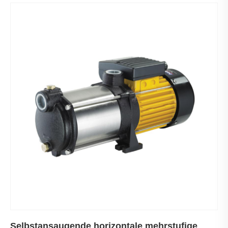
Selbstansaugende horizontale mehrstufige