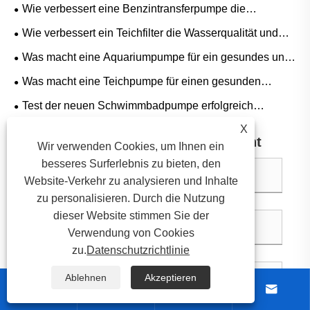
Betankung unerlässlich?
Wie verbessert eine Benzintransferpumpe die
Sicherheit und Effizienz bei der Kraftstoffhandhabung?
Wie verbessert ein Teichfilter die Wasserqualität und
schafft ein gesundes aquatisches Ökosystem?
Was macht eine Aquariumpumpe für ein gesundes und
blühendes Aquarium unerlässlich?
Was macht eine Teichpumpe für einen gesunden
Wassergarten unerlässlich?
Test der neuen Schwimmbadpumpe erfolgreich
abgeschlossen; Leise und hocheffizient finden breite
X
Hinterlassen Sie mir eine Nachricht
Anerkennung auf dem Markt
Wir verwenden Cookies, um Ihnen ein
besseres Surferlebnis zu bieten, den
Website-Verkehr zu analysieren und Inhalte
zu personalisieren. Durch die Nutzung
dieser Website stimmen Sie der
Verwendung von Cookies
zu.
Datenschutzrichtlinie
Ablehnen
Akzeptieren



