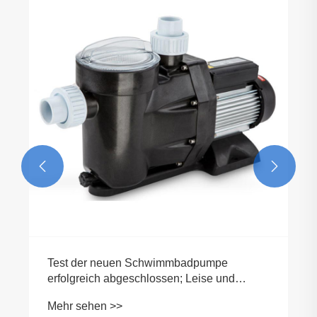


Test der neuen Schwimmbadpumpe
erfolgreich abgeschlossen; Leise und
hocheffizient finden breite Anerkennung auf
Mehr sehen >>
dem Markt