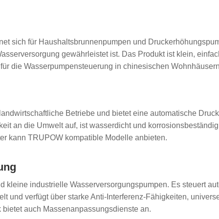
eignet sich für Haushaltsbrunnenpumpen und Druckerhöhungspu
asserversorgung gewährleistet ist. Das Produkt ist klein, einfac
l für die Wasserpumpensteuerung in chinesischen Wohnhäusern
landwirtschaftliche Betriebe und bietet eine automatische Dr
eit an die Umwelt auf, ist wasserdicht und korrosionsbeständi
bieter kann TRUPOW kompatible Modelle anbieten.
zung
und kleine industrielle Wasserversorgungspumpen. Es steuert a
nd verfügt über starke Anti-Interferenz-Fähigkeiten, universel
k bietet auch Massenanpassungsdienste an.