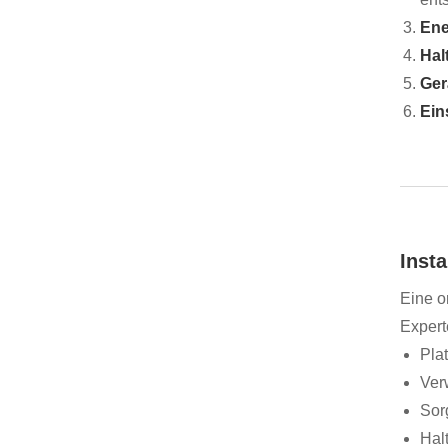
Ene
Hal
Ger
Ein
Inst
Eine o
Expert
Pla
Ver
Sor
Hal