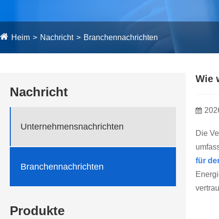
Heim
Nachricht
Branchennachrichten
Wie 
Nachricht
202
Unternehmensnachrichten
Die Ve
umfass
für d
Branchennachrichten
Energi
vertra
Produkte