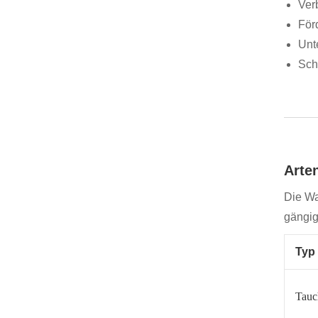
Ver
För
Unt
Sch
Arte
Die Wa
gängig
Typ
Tau