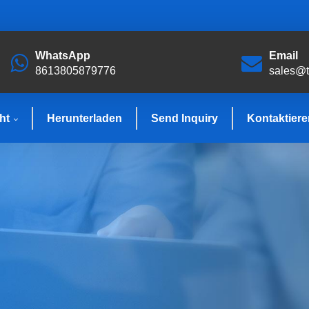
WhatsApp
Email
8613805879776
sales@
ht
Herunterladen
Send Inquiry
Kontaktiere