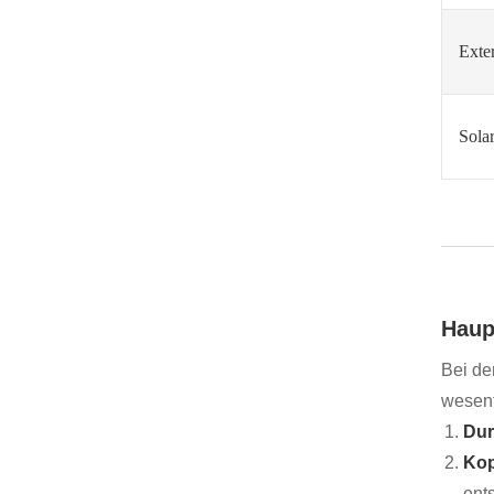
Exte
Sola
Haup
Bei de
wesent
Dur
Kop
ent