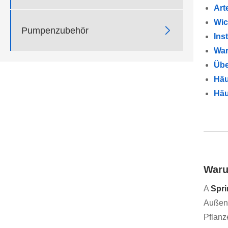
Art
Wic

Pumpenzubehör
Ins
War
Übe
Häu
Häu
Waru
A
Spr
Außenb
Pflanz